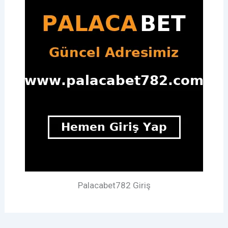
Palacabet782 Giriş