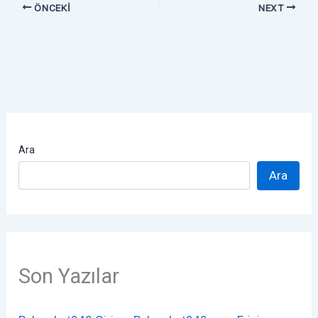
ÖNCEKI
NEXT
Ara
Ara
Son Yazılar