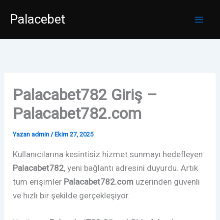
İçeriğe
Palacebet
atla
Palacabet782 Giriş –
Palacabet782.com
Yazan
admin
/
Ekim 27, 2025
Kullanıcılarına kesintisiz hizmet sunmayı hedefleyen
Palacabet782
, yeni bağlantı adresini duyurdu. Artık
tüm erişimler
Palacabet782.com
üzerinden güvenli
ve hızlı bir şekilde gerçekleşiyor.