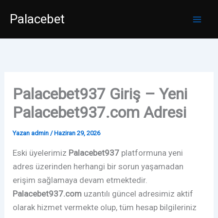
İçeriğe
Palacebet
atla
Palacebet937 Giriş – Yeni
Palacebet937.com Adresi
Yazan
admin
/
Haziran 29, 2026
Eski üyelerimiz
Palacebet937
platformuna yeni
adres üzerinden herhangi bir sorun yaşamadan
erişim sağlamaya devam etmektedir.
Palacebet937.com
uzantılı güncel adresimiz aktif
olarak hizmet vermekte olup, tüm hesap bilgileriniz