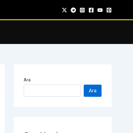
Ara
Ara