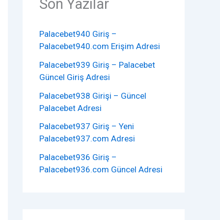
Son Yazılar
Palacebet940 Giriş –
Palacebet940.com Erişim Adresi
Palacebet939 Giriş – Palacebet
Güncel Giriş Adresi
Palacebet938 Girişi – Güncel
Palacebet Adresi
Palacebet937 Giriş – Yeni
Palacebet937.com Adresi
Palacebet936 Giriş –
Palacebet936.com Güncel Adresi