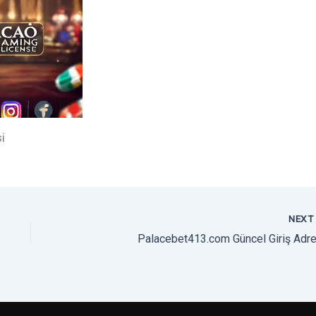
i
NEX
Palacebet413.com Güncel Giriş Adre