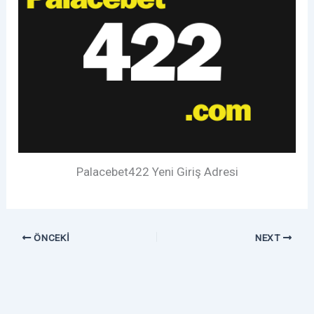
Palacebet422 Yeni Giriş Adresi
ÖNCEKI
NEXT