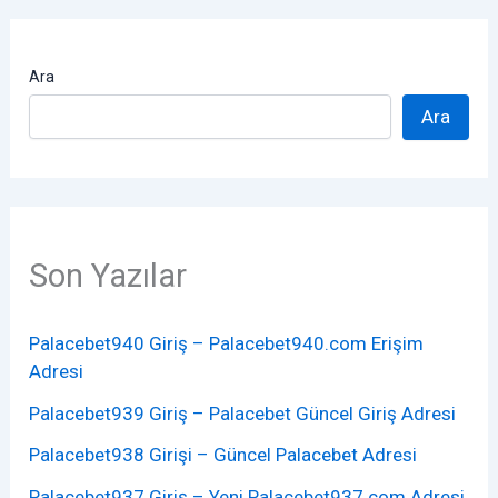
Ara
Ara
Son Yazılar
Palacebet940 Giriş – Palacebet940.com Erişim
Adresi
Palacebet939 Giriş – Palacebet Güncel Giriş Adresi
Palacebet938 Girişi – Güncel Palacebet Adresi
Palacebet937 Giriş – Yeni Palacebet937.com Adresi