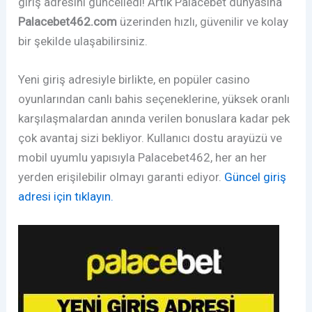
giriş adresini güncelledi! Artık Palacebet dünyasına
Palacebet462.com
üzerinden hızlı, güvenilir ve kolay
bir şekilde ulaşabilirsiniz.
Yeni giriş adresiyle birlikte, en popüler casino
oyunlarından canlı bahis seçeneklerine, yüksek oranlı
karşılaşmalardan anında verilen bonuslara kadar pek
çok avantaj sizi bekliyor. Kullanıcı dostu arayüzü ve
mobil uyumlu yapısıyla Palacebet462, her an her
yerden erişilebilir olmayı garanti ediyor.
Güncel giriş
adresi için tıklayın.