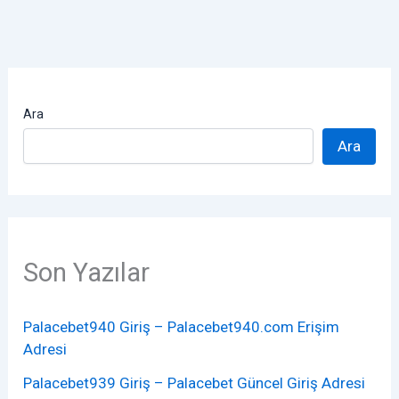
Ara
Ara
Son Yazılar
Palacebet940 Giriş – Palacebet940.com Erişim
Adresi
Palacebet939 Giriş – Palacebet Güncel Giriş Adresi