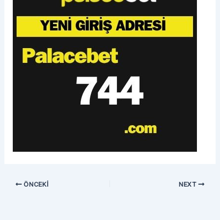
ÖNCEKI
NEXT