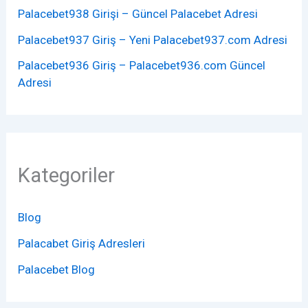
Palacebet938 Girişi – Güncel Palacebet Adresi
Palacebet937 Giriş – Yeni Palacebet937.com Adresi
Palacebet936 Giriş – Palacebet936.com Güncel
Adresi
Kategoriler
Blog
Palacabet Giriş Adresleri
Palacebet Blog