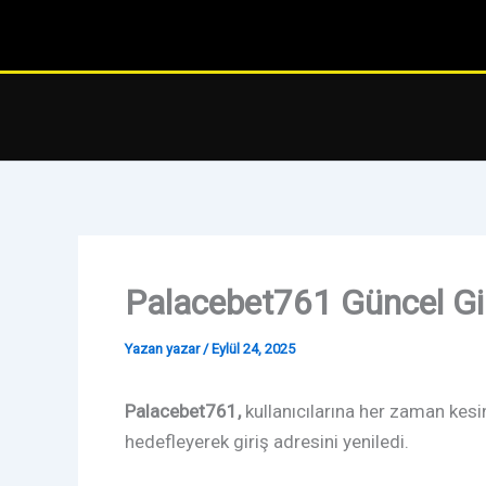
İçeriğe
atla
Palacebet761 Güncel Gir
Yazan
yazar
/
Eylül 24, 2025
Palacebet761,
kullanıcılarına her zaman kesi
hedefleyerek giriş adresini yeniledi.