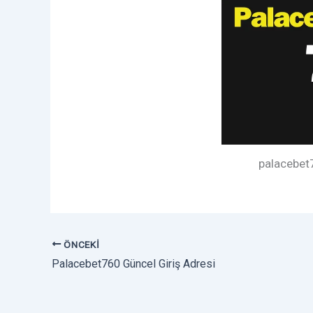
palacebet7
ÖNCEKI
Palacebet760 Güncel Giriş Adresi