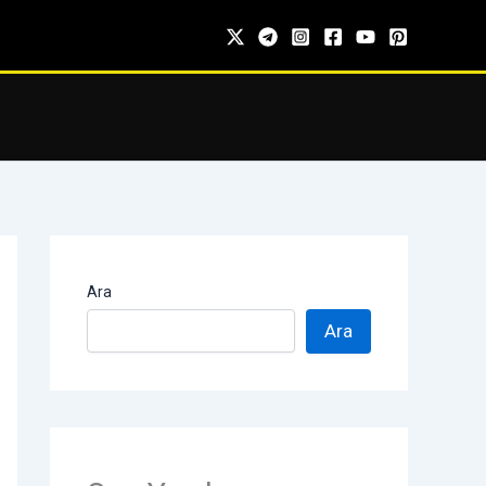
Ara
Ara