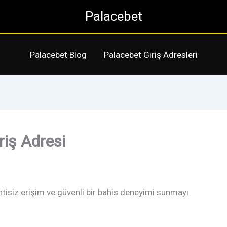
Palacebet
Palacebet Blog
Palacebet Giriş Adresleri
iş Adresi
ntisiz erişim ve güvenli bir bahis deneyimi sunmayı