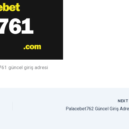
61 güncel giriş adresi
NEX
Palacebet762 Güncel Giriş Adre