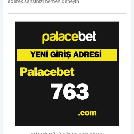
ederek şansınızı hemen deneyin.