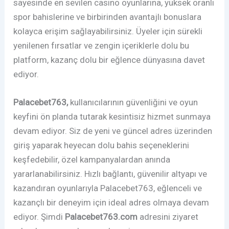
sayesinde en sevilen casino oyunlarına, yüksek oranlı
spor bahislerine ve birbirinden avantajlı bonuslara
kolayca erişim sağlayabilirsiniz. Üyeler için sürekli
yenilenen fırsatlar ve zengin içeriklerle dolu bu
platform, kazanç dolu bir eğlence dünyasına davet
ediyor.
Palacebet763,
kullanıcılarının güvenliğini ve oyun
keyfini ön planda tutarak kesintisiz hizmet sunmaya
devam ediyor. Siz de yeni ve güncel adres üzerinden
giriş yaparak heyecan dolu bahis seçeneklerini
keşfedebilir, özel kampanyalardan anında
yararlanabilirsiniz. Hızlı bağlantı, güvenilir altyapı ve
kazandıran oyunlarıyla Palacebet763, eğlenceli ve
kazançlı bir deneyim için ideal adres olmaya devam
ediyor. Şimdi
Palacebet763.com
adresini ziyaret