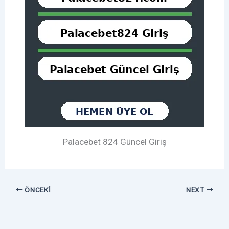
Palacebet 824 Güncel Giriş
ÖNCEKI
NEXT