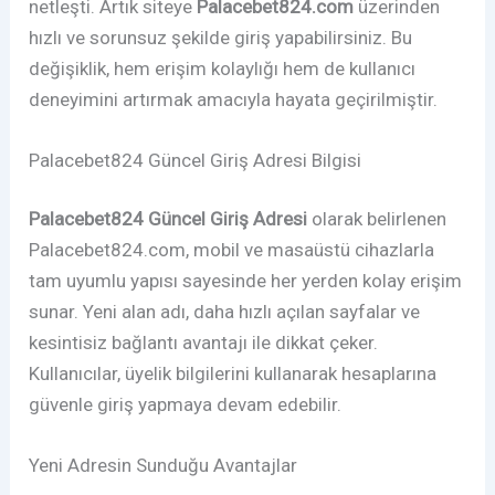
netleşti. Artık siteye
Palacebet824.com
üzerinden
hızlı ve sorunsuz şekilde giriş yapabilirsiniz. Bu
değişiklik, hem erişim kolaylığı hem de kullanıcı
deneyimini artırmak amacıyla hayata geçirilmiştir.
Palacebet824 Güncel Giriş Adresi Bilgisi
Palacebet824 Güncel Giriş Adresi
olarak belirlenen
Palacebet824.com, mobil ve masaüstü cihazlarla
tam uyumlu yapısı sayesinde her yerden kolay erişim
sunar. Yeni alan adı, daha hızlı açılan sayfalar ve
kesintisiz bağlantı avantajı ile dikkat çeker.
Kullanıcılar, üyelik bilgilerini kullanarak hesaplarına
güvenle giriş yapmaya devam edebilir.
Yeni Adresin Sunduğu Avantajlar