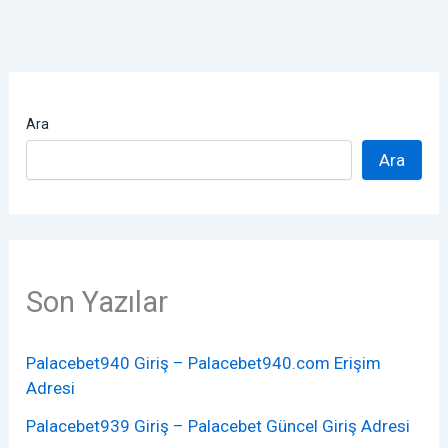
Ara
Ara
Son Yazılar
Palacebet940 Giriş – Palacebet940.com Erişim
Adresi
Palacebet939 Giriş – Palacebet Güncel Giriş Adresi