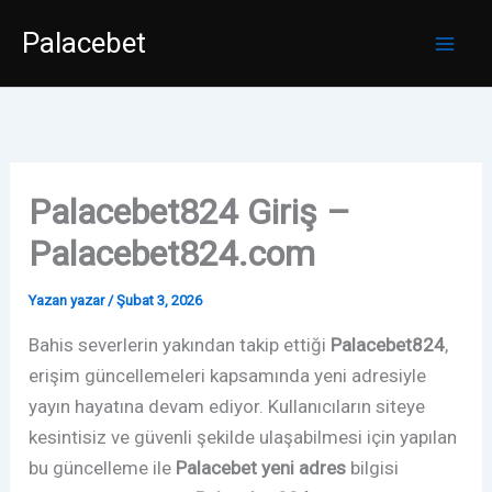
İçeriğe
Palacebet
atla
Palacebet824 Giriş –
Palacebet824.com
Yazan
yazar
/
Şubat 3, 2026
Bahis severlerin yakından takip ettiği
Palacebet824
,
erişim güncellemeleri kapsamında yeni adresiyle
yayın hayatına devam ediyor. Kullanıcıların siteye
kesintisiz ve güvenli şekilde ulaşabilmesi için yapılan
bu güncelleme ile
Palacebet yeni adres
bilgisi