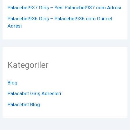
Palacebet937 Giriş – Yeni Palacebet937.com Adresi
Palacebet936 Giriş – Palacebet936.com Güncel
Adresi
Kategoriler
Blog
Palacabet Giriş Adresleri
Palacebet Blog