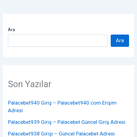
Ara
Ara
Son Yazılar
Palacebet940 Giriş – Palacebet940.com Erişim
Adresi
Palacebet939 Giriş – Palacebet Güncel Giriş Adresi
Palacebet938 Girişi – Güncel Palacebet Adresi