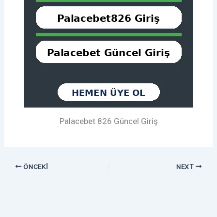
Palacebet 826 Güncel Giriş
ÖNCEKI
NEXT