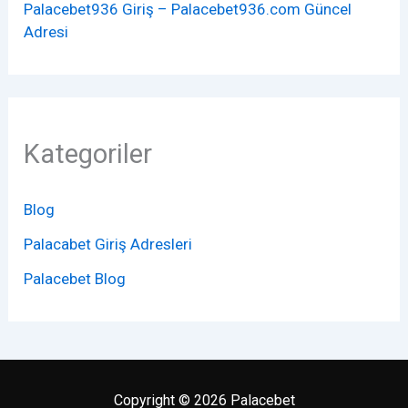
Palacebet936 Giriş – Palacebet936.com Güncel
Adresi
Kategoriler
Blog
Palacabet Giriş Adresleri
Palacebet Blog
Copyright © 2026 Palacebet