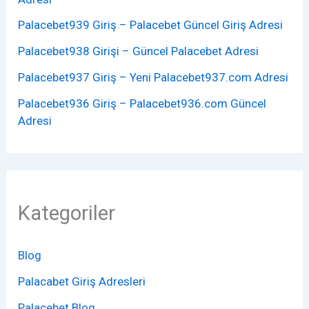
Palacebet939 Giriş – Palacebet Güncel Giriş Adresi
Palacebet938 Girişi – Güncel Palacebet Adresi
Palacebet937 Giriş – Yeni Palacebet937.com Adresi
Palacebet936 Giriş – Palacebet936.com Güncel
Adresi
Kategoriler
Blog
Palacabet Giriş Adresleri
Palacebet Blog