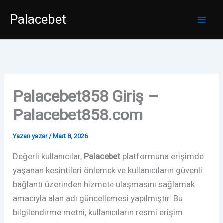
İçeriğe
Palacebet
atla
Palacebet858 Giriş –
Palacebet858.com
Yazan
yazar
/
Mart 8, 2026
Değerli kullanıcılar,
Palacebet
platformuna erişimde
yaşanan kesintileri önlemek ve kullanıcıların güvenli
bağlantı üzerinden hizmete ulaşmasını sağlamak
amacıyla alan adı güncellemesi yapılmıştır. Bu
bilgilendirme metni, kullanıcıların resmi erişim