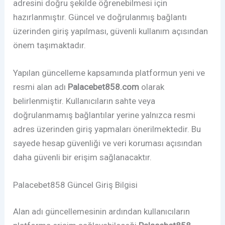
adresini doğru şekilde öğrenebilmesi için
hazırlanmıştır. Güncel ve doğrulanmış bağlantı
üzerinden giriş yapılması, güvenli kullanım açısından
önem taşımaktadır.
Yapılan güncelleme kapsamında platformun yeni ve
resmi alan adı
Palacebet858.com
olarak
belirlenmiştir. Kullanıcıların sahte veya
doğrulanmamış bağlantılar yerine yalnızca resmi
adres üzerinden giriş yapmaları önerilmektedir. Bu
sayede hesap güvenliği ve veri koruması açısından
daha güvenli bir erişim sağlanacaktır.
Palacebet858 Güncel Giriş Bilgisi
Alan adı güncellemesinin ardından kullanıcıların