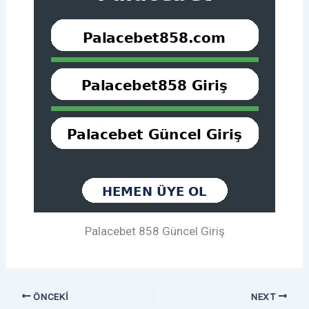
Palacebet 858 Güncel Giriş
ÖNCEKI
NEXT