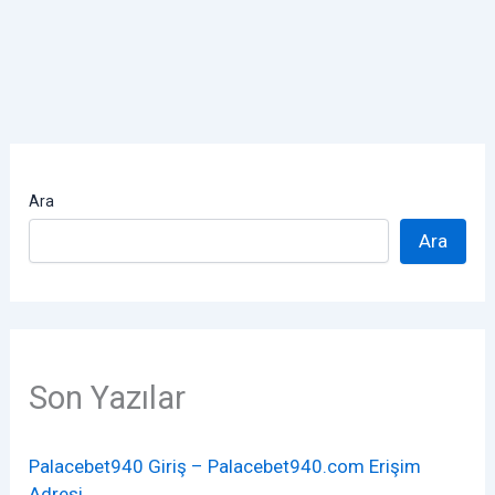
Ara
Ara
Son Yazılar
Palacebet940 Giriş – Palacebet940.com Erişim
Adresi