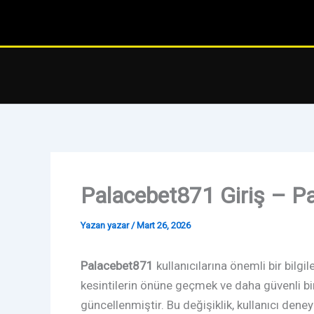
İçeriğe
atla
Palacebet871 Giriş – 
Yazan
yazar
/
Mart 26, 2026
Palacebet871
kullanıcılarına önemli bir bilg
kesintilerin önüne geçmek ve daha güvenli b
güncellenmiştir. Bu değişiklik, kullanıcı dene