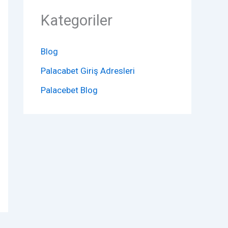
Kategoriler
Blog
Palacabet Giriş Adresleri
Palacebet Blog