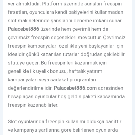
yer almaktadır. Platform üzerinde sunulan freespin
fırsatları, oyunculara kendi bakiyelerini kullanmadan
slot makinelerinde şanslarını deneme imkanı sunar.
Palacebet886
üzerinde hem çevrimli hem de
çevrimsiz freespin seçenekleri mevcuttur. Çevrimsiz
freespin kampanyaları özellikle yeni başlayanlar için
idealdir çünkü kazanılan tutarlar doğrudan çekilebilir
statüye geçer. Bu freespinleri kazanmak için
genellikle ilk üyelik bonusu, haftalık yatırım
kampanyaları veya sadakat programları
değerlendirilmelidir.
Palacebet886.com
adresinden
hesap açan oyuncular hoş geldin paketi kapsamında
freespin kazanabilirler.
Slot oyunlarında freespin kullanımı oldukça basittir
ve kampanya şartlarına göre belirlenen oyunlarda