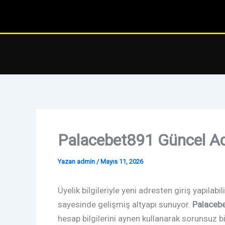
İçeriğe
atla
Palacebet891 Güncel Adr
Yazan
admin
/
Mayıs 11, 2026
Üyelik bilgileriyle yeni adresten giriş yapılabi
sayesinde gelişmiş altyapı sunuyor.
Palaceb
hesap bilgilerini aynen kullanarak sorunsuz b