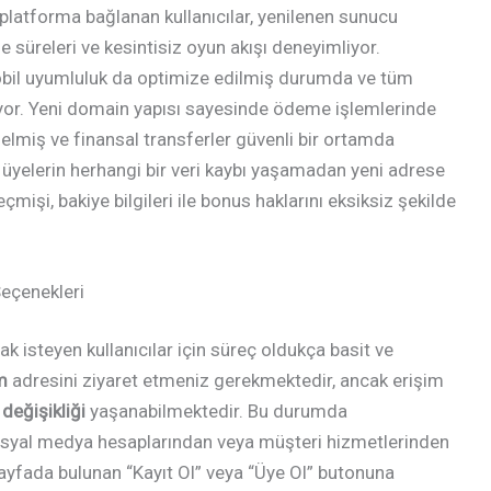
platforma bağlanan kullanıcılar, yenilenen sunucu
 süreleri ve kesintisiz oyun akışı deneyimliyor.
mobil uyumluluk da optimize edilmiş durumda ve tüm
or. Yeni domain yapısı sayesinde ödeme işlemlerinde
gelmiş ve finansal transferler güvenli bir ortamda
 üyelerin herhangi bir veri kaybı yaşamadan yeni adrese
işi, bakiye bilgileri ile bonus haklarını eksiksiz şekilde
eçenekleri
 isteyen kullanıcılar için süreç oldukça basit ve
m
adresini ziyaret etmeniz gerekmektedir, ancak erişim
değişikliği
yaşanabilmektedir. Bu durumda
syal medya hesaplarından veya müşteri hizmetlerinden
sayfada bulunan “Kayıt Ol” veya “Üye Ol” butonuna