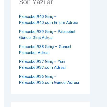
Son Yazılar
Palacebet940 Giriş –
Palacebet940.com Erişim Adresi
Palacebet939 Giriş – Palacebet
Güncel Giriş Adresi
Palacebet938 Girişi – Güncel
Palacebet Adresi
Palacebet937 Giriş – Yeni
Palacebet937.com Adresi
Palacebet936 Giriş –
Palacebet936.com Güncel Adresi