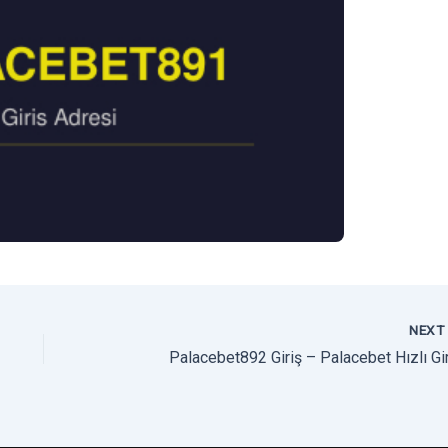
NEX
Palacebet892 Giriş – Palacebet Hızlı Gi