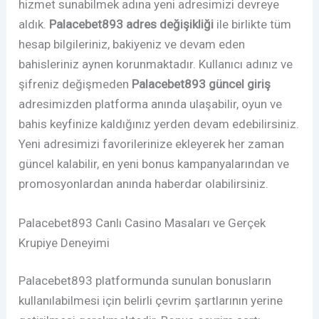
hizmet sunabilmek adına yeni adresimizi devreye
aldık.
Palacebet893 adres değişikliği
ile birlikte tüm
hesap bilgileriniz, bakiyeniz ve devam eden
bahisleriniz aynen korunmaktadır. Kullanıcı adınız ve
şifreniz değişmeden
Palacebet893 güncel giriş
adresimizden platforma anında ulaşabilir, oyun ve
bahis keyfinize kaldığınız yerden devam edebilirsiniz.
Yeni adresimizi favorilerinize ekleyerek her zaman
güncel kalabilir, en yeni bonus kampanyalarından ve
promosyonlardan anında haberdar olabilirsiniz.
Palacebet893 Canlı Casino Masaları ve Gerçek
Krupiye Deneyimi
Palacebet893 platformunda sunulan bonusların
kullanılabilmesi için belirli çevrim şartlarının yerine