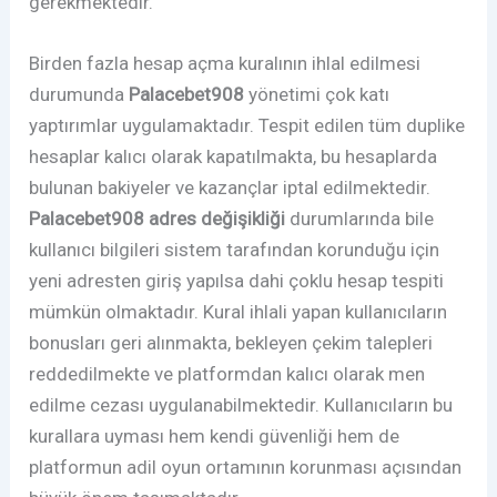
gerekmektedir.
Birden fazla hesap açma kuralının ihlal edilmesi
durumunda
Palacebet908
yönetimi çok katı
yaptırımlar uygulamaktadır. Tespit edilen tüm duplike
hesaplar kalıcı olarak kapatılmakta, bu hesaplarda
bulunan bakiyeler ve kazançlar iptal edilmektedir.
Palacebet908 adres değişikliği
durumlarında bile
kullanıcı bilgileri sistem tarafından korunduğu için
yeni adresten giriş yapılsa dahi çoklu hesap tespiti
mümkün olmaktadır. Kural ihlali yapan kullanıcıların
bonusları geri alınmakta, bekleyen çekim talepleri
reddedilmekte ve platformdan kalıcı olarak men
edilme cezası uygulanabilmektedir. Kullanıcıların bu
kurallara uyması hem kendi güvenliği hem de
platformun adil oyun ortamının korunması açısından