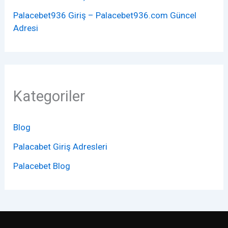
Palacebet936 Giriş – Palacebet936.com Güncel
Adresi
Kategoriler
Blog
Palacabet Giriş Adresleri
Palacebet Blog