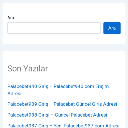
Ara
Ara
Son Yazılar
Palacebet940 Giriş – Palacebet940.com Erişim
Adresi
Palacebet939 Giriş – Palacebet Güncel Giriş Adresi
Palacebet938 Girişi – Güncel Palacebet Adresi
Palacebet937 Giriş – Yeni Palacebet937.com Adresi