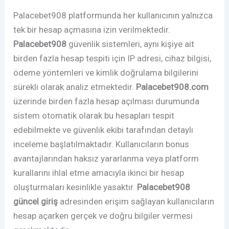
Palacebet908 platformunda her kullanıcının yalnızca
tek bir hesap açmasına izin verilmektedir.
Palacebet908
güvenlik sistemleri, aynı kişiye ait
birden fazla hesap tespiti için IP adresi, cihaz bilgisi,
ödeme yöntemleri ve kimlik doğrulama bilgilerini
sürekli olarak analiz etmektedir.
Palacebet908.com
üzerinde birden fazla hesap açılması durumunda
sistem otomatik olarak bu hesapları tespit
edebilmekte ve güvenlik ekibi tarafından detaylı
inceleme başlatılmaktadır. Kullanıcıların bonus
avantajlarından haksız yararlanma veya platform
kurallarını ihlal etme amacıyla ikinci bir hesap
oluşturmaları kesinlikle yasaktır.
Palacebet908
güncel giriş
adresinden erişim sağlayan kullanıcıların
hesap açarken gerçek ve doğru bilgiler vermesi