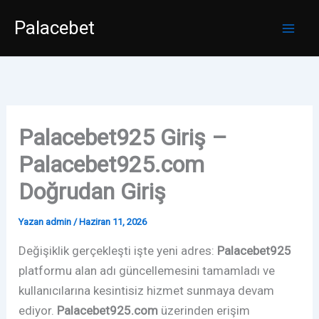
İçeriğe
Palacebet
atla
Palacebet925 Giriş –
Palacebet925.com
Doğrudan Giriş
Yazan
admin
/
Haziran 11, 2026
Değişiklik gerçekleşti işte yeni adres:
Palacebet925
platformu alan adı güncellemesini tamamladı ve
kullanıcılarına kesintisiz hizmet sunmaya devam
ediyor.
Palacebet925.com
üzerinden erişim