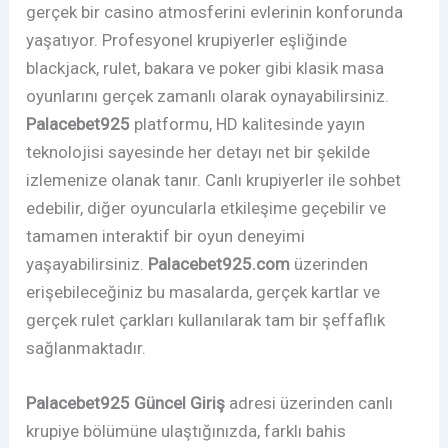
gerçek bir casino atmosferini evlerinin konforunda
yaşatıyor. Profesyonel krupiyerler eşliğinde
blackjack, rulet, bakara ve poker gibi klasik masa
oyunlarını gerçek zamanlı olarak oynayabilirsiniz.
Palacebet925
platformu, HD kalitesinde yayın
teknolojisi sayesinde her detayı net bir şekilde
izlemenize olanak tanır. Canlı krupiyerler ile sohbet
edebilir, diğer oyuncularla etkileşime geçebilir ve
tamamen interaktif bir oyun deneyimi
yaşayabilirsiniz.
Palacebet925.com
üzerinden
erişebileceğiniz bu masalarda, gerçek kartlar ve
gerçek rulet çarkları kullanılarak tam bir şeffaflık
sağlanmaktadır.
Palacebet925 Güncel Giriş
adresi üzerinden canlı
krupiye bölümüne ulaştığınızda, farklı bahis