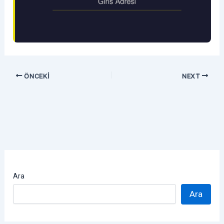
ÖNCEKI
NEXT
Ara
Ara