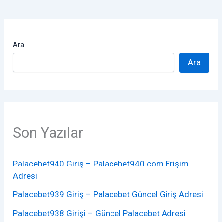
Ara
Ara
Son Yazılar
Palacebet940 Giriş – Palacebet940.com Erişim
Adresi
Palacebet939 Giriş – Palacebet Güncel Giriş Adresi
Palacebet938 Girişi – Güncel Palacebet Adresi